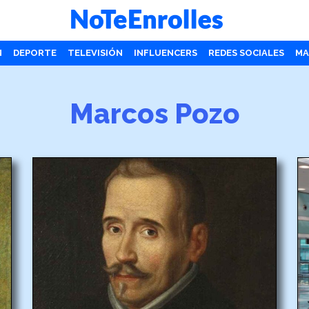
N
DEPORTE
TELEVISIÓN
INFLUENCERS
REDES SOCIALES
MA
Marcos Pozo