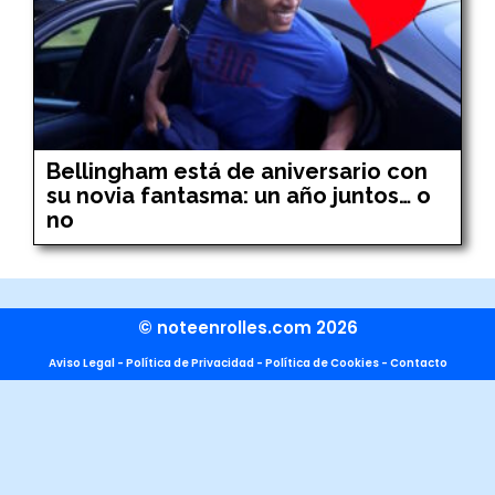
Bellingham está de aniversario con
su novia fantasma: un año juntos… o
no
© noteenrolles.com 2026
Aviso Legal
-
Política de Privacidad
-
Política de Cookies
-
Contacto