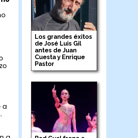
mo
Los grandes éxitos
de José Luis Gil
antes de Juan
Cuesta y Enrique
o
Pastor
zo
 a
.
n a