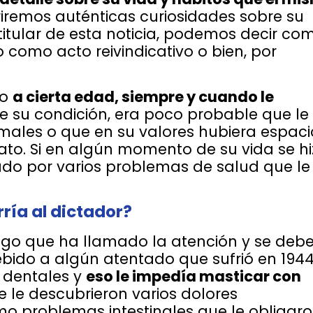
remos auténticas curiosidades sobre su
titular de esta noticia, podemos decir co
o como acto reivindicativo o bien, por
no
a cierta edad, siempre y cuando le
e su condición, era poco probable que le
imales o que en su valores hubiera espaci
ato. Si en algún momento de su vida se hi
ado por varios problemas de salud que le
ría al dictador?
go que ha llamado la atención y se debe
ebido a algún atentado que sufrió en 1944
s dentales y
eso le impedía masticar con
le descubrieron varios dolores
o problemas intestinales que le obligaro