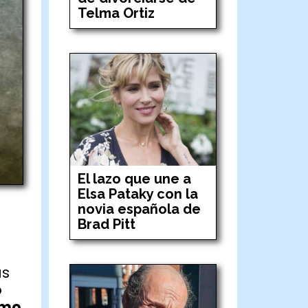
Telma Ortiz
El lazo que une a
Elsa Pataky con la
novia española de
Brad Pitt
as
o
smo