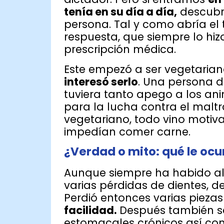
tenía en su día a día,
descubri
persona. Tal y como abría el 
respuesta, que siempre lo hiz
prescripción médica.
Este empezó a ser vegetaria
interesó serlo
. Una persona d
tuviera tanto apego a los an
para la lucha contra el maltr
vegetariano, todo vino motiv
impedían comer carne.
¿Verdad o mito: qué le ocur
Aunque siempre ha habido al
varias pérdidas de dientes, d
Perdió entonces varias pieza
facilidad.
Después también se 
estomacales crónicos así com