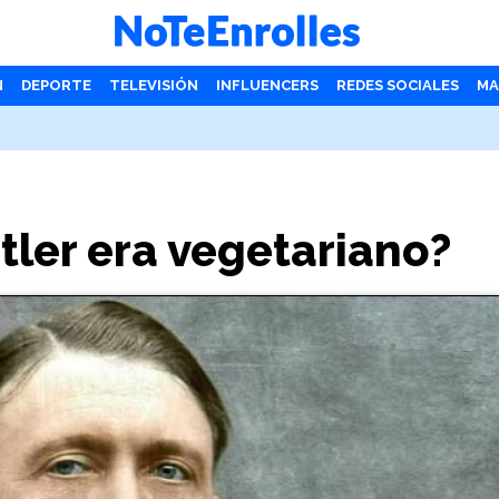
N
DEPORTE
TELEVISIÓN
INFLUENCERS
REDES SOCIALES
MA
itler era vegetariano?