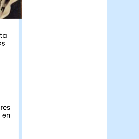
sta
os
eres
e en