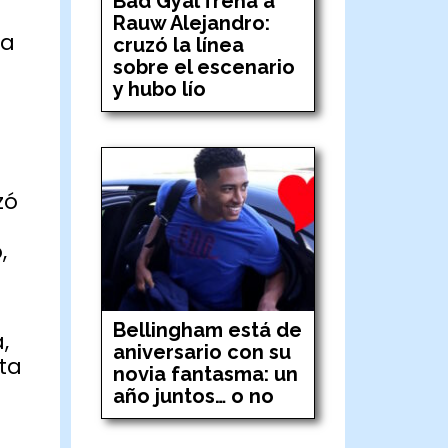
Bad Gyal frena a
Rauw Alejandro:
ra
cruzó la línea
sobre el escenario
y hubo lío
zó
,
Bellingham está de
,
aniversario con su
ta
novia fantasma: un
año juntos… o no