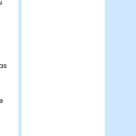
u
as
e