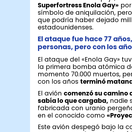
Superfortress Enola Gay»
por 
símbolo de aniquilación, pero
que podría haber dejado mill
estadounidenses.
El ataque fue hace 77 año
personas, pero con los añ
El ataque del «Enola Gay» tu
la primera bomba atómica de l
momento 70.000 muertos, per
con los años
terminó matando
El avión
comenzó su camino de
sabía lo que cargaba,
nadie 
fabricada con uranio pergeñ
en el conocido como
«Proyec
Este avión despegó bajo la c