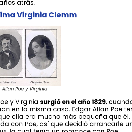
ños atrás.
prima Virginia Clemm
 Allan Poe y Virginia
oe y Virginia
surgió en el año 1829
, cuand
ivían en la misma casa. Edgar Allan Poe te
unque ella era mucho más pequeña que él,
a con Poe, así que decidió arrancarle u
ux, la cual tenía un romance con Poe.