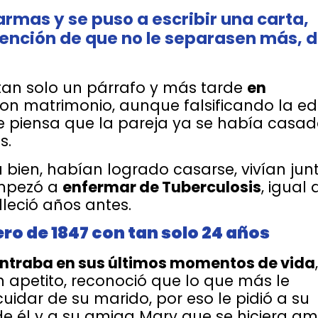
 armas y se puso a escribir una carta,
ntención de que no le separasen más, 
tan solo un párrafo y más tarde
en
eron matrimonio, aunque falsificando la e
se piensa que la pareja ya se había casa
s.
bien, habían logrado casarse, vivían jun
empezó a
enfermar de Tuberculosis
, igual
leció años antes.
ero de 1847 con tan solo 24 años
ntraba en sus últimos momentos de vida
,
in apetito, reconoció que lo que más le
idar de su marido, por eso le pidió a su
e él y a su amiga Mary que se hiciera am