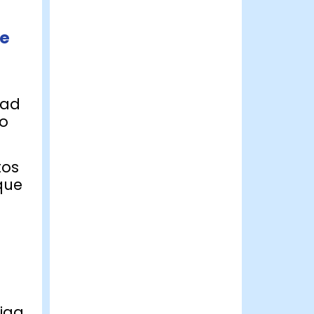
de
dad
do
tos
 que
iga