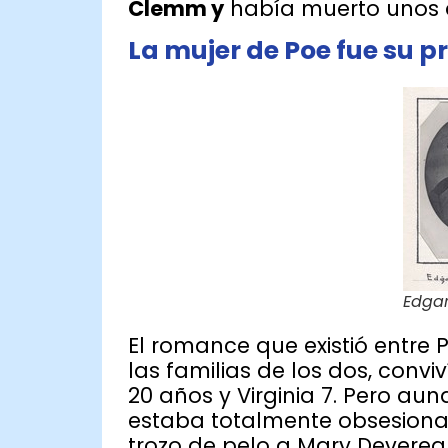
Clemm y
había muerto unos a
La mujer de Poe fue su 
Edgar
El romance que existió entre P
las familias de los dos, conv
20 años y Virginia 7. Pero a
estaba totalmente obsesionad
trozo de pelo a Mary Deverea