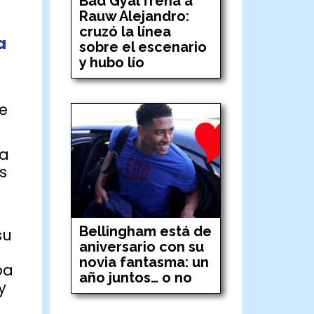
Bad Gyal frena a
Rauw Alejandro:
cruzó la línea
a
sobre el escenario
y hubo lío
e
ca
s
Bellingham está de
su
aniversario con su
novia fantasma: un
ba
año juntos… o no
y