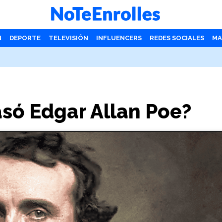
N
DEPORTE
TELEVISIÓN
INFLUENCERS
REDES SOCIALES
MA
asó Edgar Allan Poe?