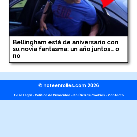
Bellingham está de aniversario con
su novia fantasma: un año juntos… o
no
© noteenrolles.com 2026
Aviso Legal
-
Política de Privacidad
-
Política de Cookies
-
Contacto