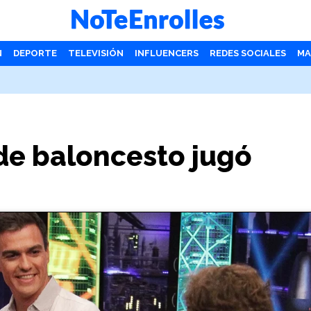
N
DEPORTE
TELEVISIÓN
INFLUENCERS
REDES SOCIALES
MA
de baloncesto jugó