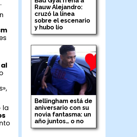
Bad Gyal frena a
.
Rauw Alejandro:
cruzó la línea
on
sobre el escenario
y hubo lío
0cm
es
 al
o
s»,
Bellingham está de
 la
aniversario con su
novia fantasma: un
os
año juntos… o no
anto
e