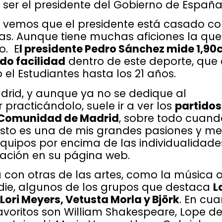
 a ser el presidente del Gobierno de España
a, vemos que el presidente está casado c
as. Aunque tiene muchas aficiones la que
o. E
l presidente Pedro Sánchez mide 1,9
do facilidad
dentro de este deporte, que 
o el Estudiantes hasta los 21 años.
adrid, y aunque ya no se dedique al
racticándolo, suele ir a ver los
partidos
a Comunidad de Madrid
, sobre todo cuand
cesto es una de mis grandes pasiones y me
quipos por encima de las individualidade
tación en su página web.
a con otras de las artes, como la música o
ndie, algunos de los grupos que destaca
L
Lori Meyers, Vetusta Morla y Björk
. En cu
 favoritos son William Shakespeare, Lope d